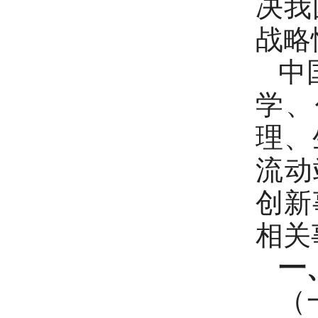
决我
战略
中
学、
理、
流动
创新
相关
一
（