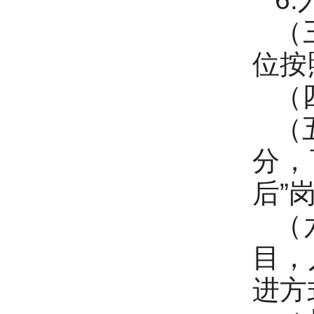
（
位按
（
（
分，
后”
（
目，
进方