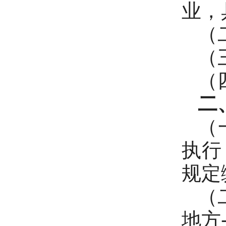
业，
（
（
（
二
（
执行
规定
（
地方