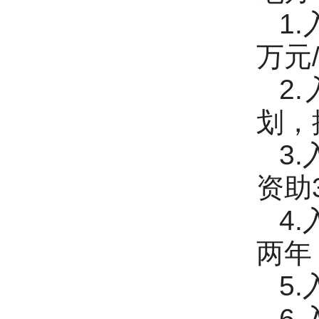
1
万元
2
划，
3
资助
4
两年
5
6