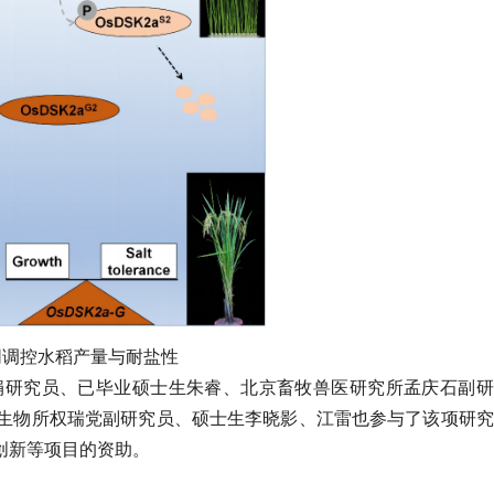
a协同调控水稻产量与耐盐性
娟研究员、已毕业硕士生朱睿、北京畜牧兽医研究所孟庆石副研
生物所权瑞党副研究员、硕士生李晓影、江雷也参与了该项研究
创新等项目的资助。