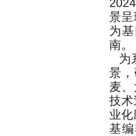
20
景呈
为基
南。
为
景，
麦、
技术
业化
基编