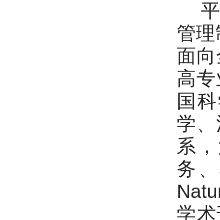
平台
管理制
面向
高专
国科
学、
系，
务、
Nat
学术