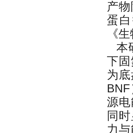
产物
蛋白
《生物
本
下固
为底
BN
源电
同时
力与