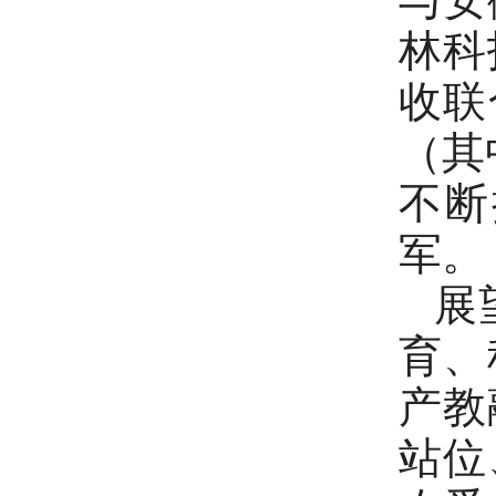
林科
收联
（其
不断
军。
展
育、
产教
站位