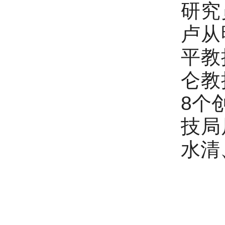
研究
卢从
平教
仑教
8个
技局
水清